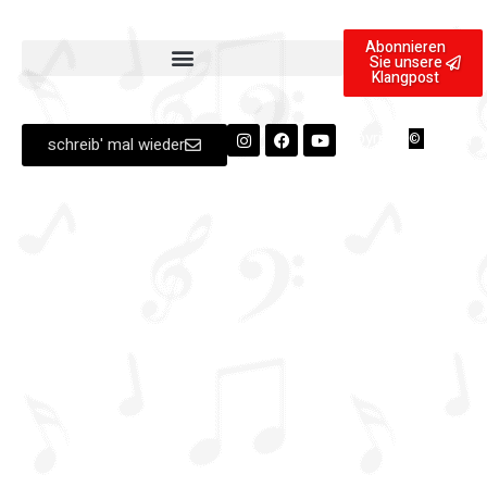
Abonnieren
Sie unsere
Klangpost
Copyright
2025 | A
©
schreib' mal wieder