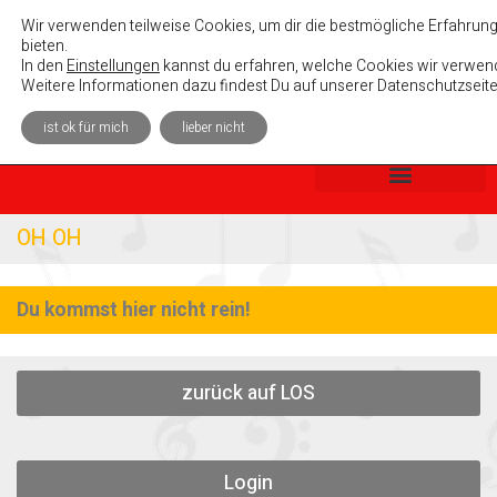
Absolutely Unterhaltsam e. V.
Wir verwenden teilweise Cookies, um dir die bestmögliche Erfahrung
bieten.
In den
Einstellungen
kannst du erfahren, welche Cookies wir verwend
Weitere Informationen dazu findest Du auf unserer Datenschutzseite
ist ok für mich
lieber nicht
OH OH
Du kommst hier nicht rein!
zurück auf LOS
Login