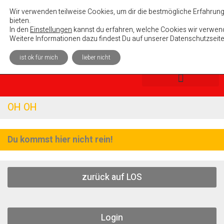
Absolutely Unterhaltsam e. V.
Wir verwenden teilweise Cookies, um dir die bestmögliche Erfahrung
bieten.
In den
Einstellungen
kannst du erfahren, welche Cookies wir verwend
Weitere Informationen dazu findest Du auf unserer Datenschutzseite
ist ok für mich
lieber nicht
OH OH
Du kommst hier nicht rein!
zurück auf LOS
Login