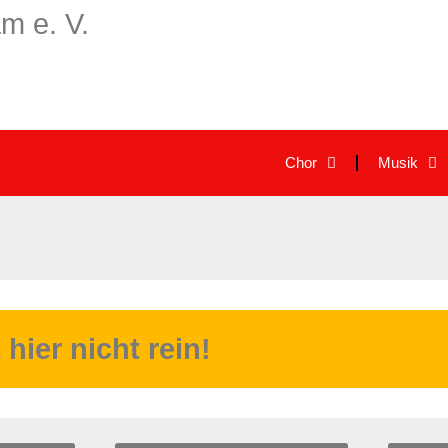
m e. V.
Chor
Musik
ier nicht rein!