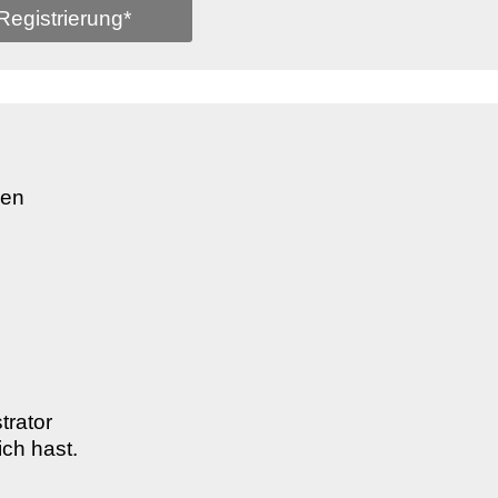
Registrierung*
den
trator
ich hast.