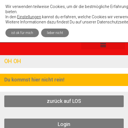
Absolutely Unterhaltsam e. V.
Wir verwenden teilweise Cookies, um dir die bestmögliche Erfahrung
bieten.
In den
Einstellungen
kannst du erfahren, welche Cookies wir verwend
Weitere Informationen dazu findest Du auf unserer Datenschutzseite
ist ok für mich
lieber nicht
OH OH
Du kommst hier nicht rein!
zurück auf LOS
Login