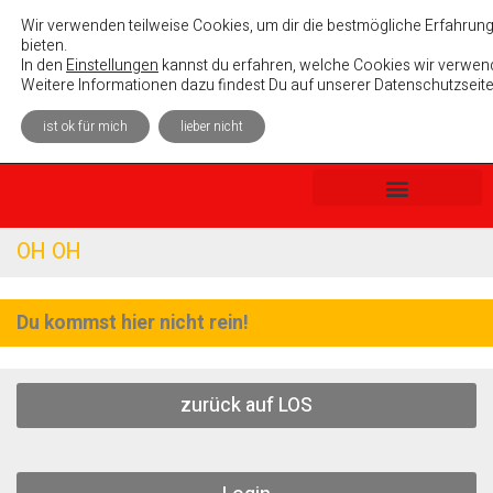
Absolutely Unterhaltsam e. V.
Wir verwenden teilweise Cookies, um dir die bestmögliche Erfahrung
bieten.
In den
Einstellungen
kannst du erfahren, welche Cookies wir verwend
Weitere Informationen dazu findest Du auf unserer Datenschutzseite
ist ok für mich
lieber nicht
OH OH
Du kommst hier nicht rein!
zurück auf LOS