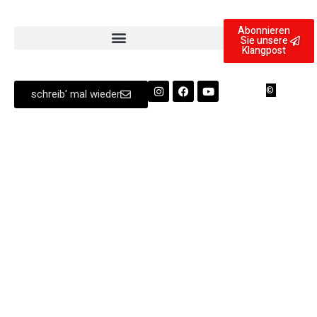
Abonnieren
Sie unsere
Klangpost
Copyright
2025 | A
©
schreib' mal wieder