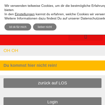
Absolutely Unterhaltsam e. V.
Wir verwenden teilweise Cookies, um dir die bestmögliche Erfahrun
bieten.
In den
Einstellungen
kannst du erfahren, welche Cookies wir verwen
Weitere Informationen dazu findest Du auf unserer Datenschutzseit
ist ok für mich
lieber nicht
OH OH
Du kommst hier nicht rein!
zurück auf LOS
Login