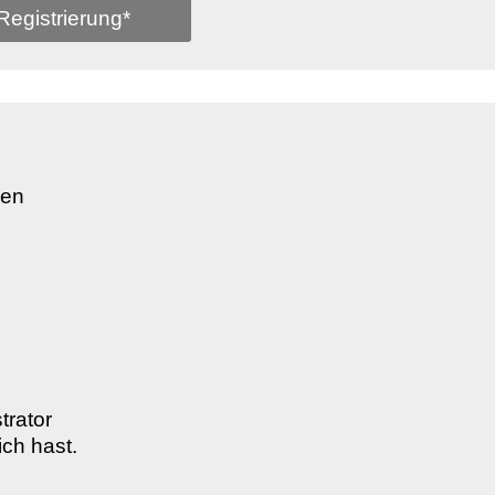
Registrierung*
den
trator
ich hast.