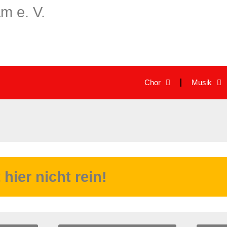
m e. V.
Chor
Musik
ier nicht rein!