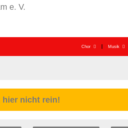
m e. V.
Chor
Musik
ier nicht rein!