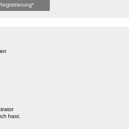
Registrierung*
den
trator
ich hast.