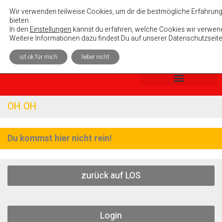
Absolutely Unterhaltsam e. V.
Wir verwenden teilweise Cookies, um dir die bestmögliche Erfahrung
bieten.
In den
Einstellungen
kannst du erfahren, welche Cookies wir verwend
Weitere Informationen dazu findest Du auf unserer Datenschutzseite
ist ok für mich
lieber nicht
OH OH
Du kommst hier nicht rein!
zurück auf LOS
Login