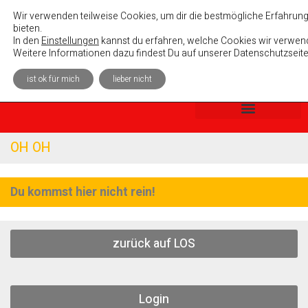
Absolutely Unterhaltsam e. V.
Wir verwenden teilweise Cookies, um dir die bestmögliche Erfahrung
bieten.
In den
Einstellungen
kannst du erfahren, welche Cookies wir verwend
Weitere Informationen dazu findest Du auf unserer Datenschutzseite
ist ok für mich
lieber nicht
OH OH
Du kommst hier nicht rein!
zurück auf LOS
Login