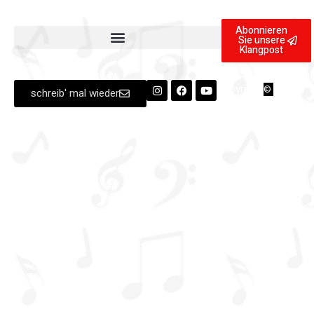
Abonnieren
Sie unsere
Klangpost
Copyright
2025 | A
©
schreib' mal wieder